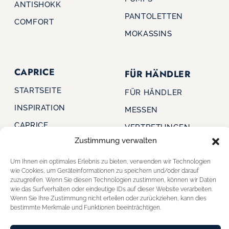
ANTISHOKK
PANTOLETTEN
COMFORT
MOKASSINS
CAPRICE
FÜR HÄNDLER
STARTSEITE
FÜR HÄNDLER
INSPIRATION
MESSEN
CAPRICE
VERTRETUNGEN
Zustimmung verwalten
INNOVATION
KONTAKT
CAPRICE CARES
Um Ihnen ein optimales Erlebnis zu bieten, verwenden wir Technologien
wie Cookies, um Geräteinformationen zu speichern und/oder darauf
SHOE OUTLET
JOBS & KARRIERE
zuzugreifen. Wenn Sie diesen Technologien zustimmen, können wir Daten
wie das Surfverhalten oder eindeutige IDs auf dieser Website verarbeiten.
STOREFINDER
Wenn Sie Ihre Zustimmung nicht erteilen oder zurückziehen, kann dies
bestimmte Merkmale und Funktionen beeinträchtigen.