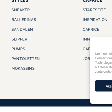
STYLES
CAPRICE
SNEAKER
STARTSEITE
BALLERINAS
INSPIRATION
SANDALEN
CAPRICE
SLIPPER
INNOVATION
PUMPS
CAPRICE CARE
Um Ihnen ei
Geräteinfor
PANTOLETTEN
JOBS & KARRI
Technologie
auf dieser W
MOKASSINS
zurückziehe
Akz
DATENSCHUTZERKLÄRUNG