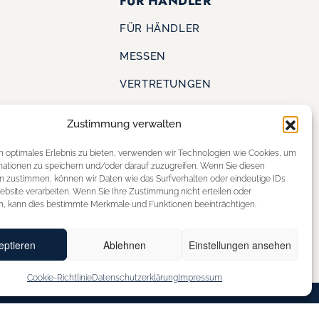
FÜR HÄNDLER
FÜR HÄNDLER
MESSEN
VERTRETUNGEN
Zustimmung verwalten
KONTAKT
S
n optimales Erlebnis zu bieten, verwenden wir Technologien wie Cookies, um
SHOE OUTLET
mationen zu speichern und/oder darauf zuzugreifen. Wenn Sie diesen
ERE
n zustimmen, können wir Daten wie das Surfverhalten oder eindeutige IDs
STOREFINDER
ebsite verarbeiten. Wenn Sie Ihre Zustimmung nicht erteilen oder
n, kann dies bestimmte Merkmale und Funktionen beeinträchtigen.
eptieren
Ablehnen
Einstellungen ansehen
Cookie-Richtlinie
Datenschutzerklärung
Impressum
BARRIEREFREIHEITSERKLÄRUNG