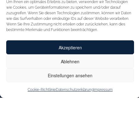
Um Ihnen ein optimales Erlebnis zu bieten, verwenden wir Technologien
STARTSEITE
FÜR HÄNDLER
wie Cookies, um Geräteinformationen zu speichern und/oder darauf
zuzugreifen. Wenn Sie diesen Technologien zustimmen, können wir Daten
INSPIRATION
MESSEN
wie das Surfverhalten oder eindeutige IDs auf dieser Website verarbeiten.
Wenn Sie Ihre Zustimmung nicht erteilen oder zurückziehen, kann dies
CAPRICE
VERTRETUNGEN
bestimmte Merkmale und Funktionen beeinträchtigen.
INNOVATION
KONTAKT
Akzeptieren
CAPRICE CARES
SHOE OUTLET
JOBS & KARRIERE
Ablehnen
STOREFINDER
Einstellungen ansehen
Cookie-Richtlinie
Datenschutzerklärung
Impressum
IMPRESSUM
DATENSCHUTZERKLÄRUNG
BARRIEREFREIHEITSERKLÄRUNG