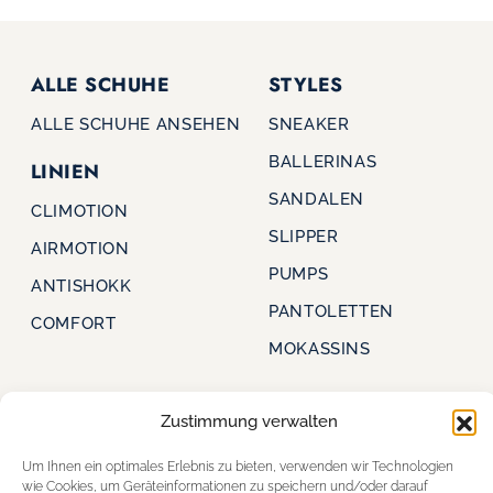
ALLE SCHUHE
STYLES
ALLE SCHUHE ANSEHEN
SNEAKER
BALLERINAS
LINIEN
SANDALEN
CLIMOTION
SLIPPER
AIRMOTION
PUMPS
ANTISHOKK
PANTOLETTEN
COMFORT
MOKASSINS
Zustimmung verwalten
CAPRICE
FÜR HÄNDLER
Um Ihnen ein optimales Erlebnis zu bieten, verwenden wir Technologien
STARTSEITE
FÜR HÄNDLER
wie Cookies, um Geräteinformationen zu speichern und/oder darauf