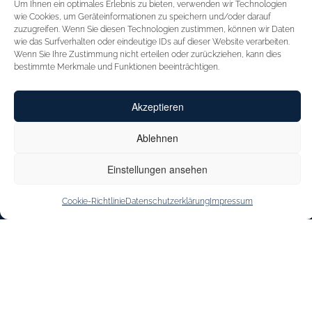
Um Ihnen ein optimales Erlebnis zu bieten, verwenden wir Technologien
STARTSEITE
FÜR HÄNDLER
wie Cookies, um Geräteinformationen zu speichern und/oder darauf
zuzugreifen. Wenn Sie diesen Technologien zustimmen, können wir Daten
INSPIRATION
MESSEN
wie das Surfverhalten oder eindeutige IDs auf dieser Website verarbeiten.
Wenn Sie Ihre Zustimmung nicht erteilen oder zurückziehen, kann dies
CAPRICE
VERTRETUNGEN
bestimmte Merkmale und Funktionen beeinträchtigen.
INNOVATION
KONTAKT
Akzeptieren
CAPRICE CARES
SHOE OUTLET
JOBS & KARRIERE
Ablehnen
STOREFINDER
Einstellungen ansehen
Cookie-Richtlinie
Datenschutzerklärung
Impressum
IMPRESSUM
DATENSCHUTZERKLÄRUNG
BARRIEREFREIHEITSERKLÄRUNG