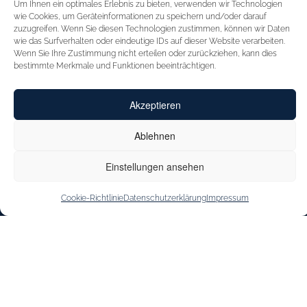
Um Ihnen ein optimales Erlebnis zu bieten, verwenden wir Technologien
STARTSEITE
FÜR HÄNDLER
wie Cookies, um Geräteinformationen zu speichern und/oder darauf
zuzugreifen. Wenn Sie diesen Technologien zustimmen, können wir Daten
INSPIRATION
MESSEN
wie das Surfverhalten oder eindeutige IDs auf dieser Website verarbeiten.
Wenn Sie Ihre Zustimmung nicht erteilen oder zurückziehen, kann dies
CAPRICE
VERTRETUNGEN
bestimmte Merkmale und Funktionen beeinträchtigen.
INNOVATION
KONTAKT
Akzeptieren
CAPRICE CARES
SHOE OUTLET
JOBS & KARRIERE
Ablehnen
STOREFINDER
Einstellungen ansehen
Cookie-Richtlinie
Datenschutzerklärung
Impressum
IMPRESSUM
DATENSCHUTZERKLÄRUNG
BARRIEREFREIHEITSERKLÄRUNG