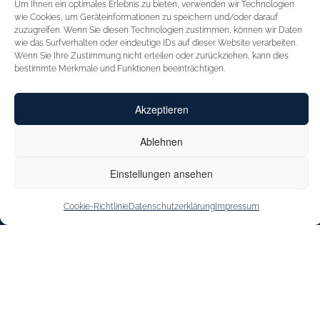
Um Ihnen ein optimales Erlebnis zu bieten, verwenden wir Technologien
STARTSEITE
FÜR HÄNDLER
wie Cookies, um Geräteinformationen zu speichern und/oder darauf
zuzugreifen. Wenn Sie diesen Technologien zustimmen, können wir Daten
INSPIRATION
MESSEN
wie das Surfverhalten oder eindeutige IDs auf dieser Website verarbeiten.
Wenn Sie Ihre Zustimmung nicht erteilen oder zurückziehen, kann dies
CAPRICE
VERTRETUNGEN
bestimmte Merkmale und Funktionen beeinträchtigen.
INNOVATION
KONTAKT
Akzeptieren
CAPRICE CARES
SHOE OUTLET
JOBS & KARRIERE
Ablehnen
STOREFINDER
Einstellungen ansehen
Cookie-Richtlinie
Datenschutzerklärung
Impressum
IMPRESSUM
DATENSCHUTZERKLÄRUNG
BARRIEREFREIHEITSERKLÄRUNG