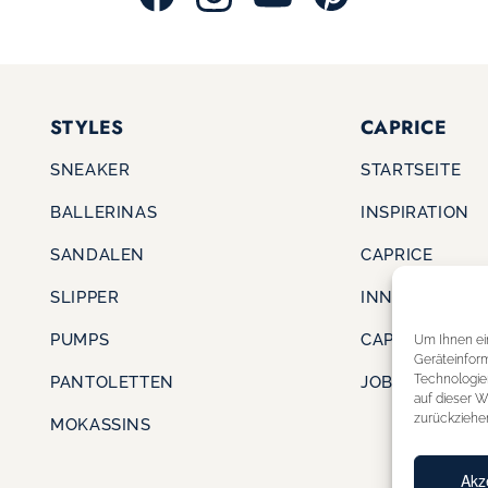
STYLES
CAPRICE
SNEAKER
STARTSEITE
BALLERINAS
INSPIRATION
SANDALEN
CAPRICE
SLIPPER
INNOVATION
PUMPS
CAPRICE CARE
Um Ihnen ei
Geräteinfor
Technologie
PANTOLETTEN
JOBS & KARRI
auf dieser W
zurückziehe
MOKASSINS
Akz