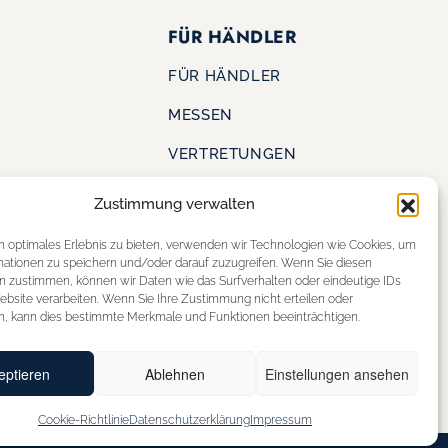
FÜR HÄNDLER
FÜR HÄNDLER
MESSEN
VERTRETUNGEN
Zustimmung verwalten
KONTAKT
S
n optimales Erlebnis zu bieten, verwenden wir Technologien wie Cookies, um
SHOE OUTLET
mationen zu speichern und/oder darauf zuzugreifen. Wenn Sie diesen
ERE
n zustimmen, können wir Daten wie das Surfverhalten oder eindeutige IDs
STOREFINDER
ebsite verarbeiten. Wenn Sie Ihre Zustimmung nicht erteilen oder
n, kann dies bestimmte Merkmale und Funktionen beeinträchtigen.
eptieren
Ablehnen
Einstellungen ansehen
Cookie-Richtlinie
Datenschutzerklärung
Impressum