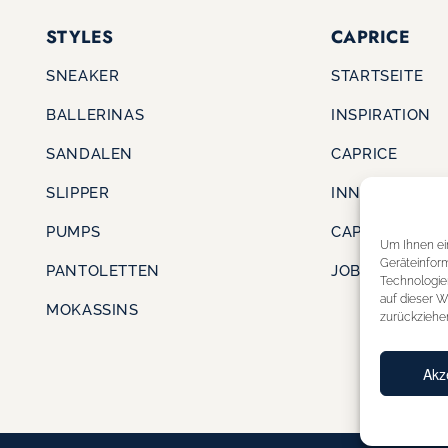
STYLES
CAPRICE
SNEAKER
STARTSEITE
BALLERINAS
INSPIRATION
SANDALEN
CAPRICE
SLIPPER
INNOVATION
PUMPS
CAPRICE CARE
Um Ihnen ei
Geräteinfor
PANTOLETTEN
JOBS & KARRI
Technologie
auf dieser W
MOKASSINS
zurückziehe
Akz