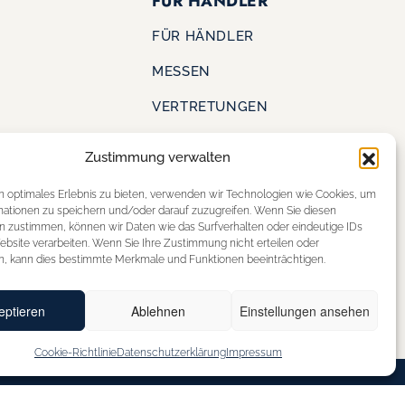
FÜR HÄNDLER
FÜR HÄNDLER
MESSEN
VERTRETUNGEN
Zustimmung verwalten
KONTAKT
S
n optimales Erlebnis zu bieten, verwenden wir Technologien wie Cookies, um
SHOE OUTLET
mationen zu speichern und/oder darauf zuzugreifen. Wenn Sie diesen
ERE
n zustimmen, können wir Daten wie das Surfverhalten oder eindeutige IDs
STOREFINDER
ebsite verarbeiten. Wenn Sie Ihre Zustimmung nicht erteilen oder
n, kann dies bestimmte Merkmale und Funktionen beeinträchtigen.
eptieren
Ablehnen
Einstellungen ansehen
Cookie-Richtlinie
Datenschutzerklärung
Impressum
BARRIEREFREIHEITSERKLÄRUNG