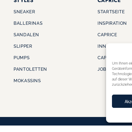
STYLES
CAPRICE
SNEAKER
STARTSEITE
BALLERINAS
INSPIRATION
SANDALEN
CAPRICE
SLIPPER
INNOVATION
PUMPS
CAPRICE CARE
Um Ihnen ei
Geräteinfor
PANTOLETTEN
JOBS & KARRI
Technologie
auf dieser W
MOKASSINS
zurückziehe
Akz
DATENSCHUTZERKLÄRUNG