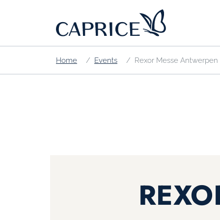
Home
Events
Rexor Messe Antwerpen
REXO