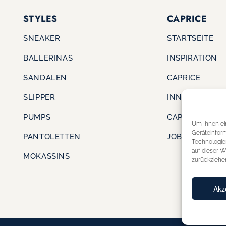
STYLES
CAPRICE
SNEAKER
STARTSEITE
BALLERINAS
INSPIRATION
SANDALEN
CAPRICE
SLIPPER
INNOVATION
PUMPS
CAPRICE CARE
Um Ihnen ei
Geräteinfor
PANTOLETTEN
JOBS & KARRI
Technologie
auf dieser W
MOKASSINS
zurückziehe
Akz