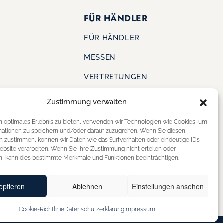
FÜR HÄNDLER
FÜR HÄNDLER
MESSEN
VERTRETUNGEN
Zustimmung verwalten
KONTAKT
S
n optimales Erlebnis zu bieten, verwenden wir Technologien wie Cookies, um
SHOE OUTLET
mationen zu speichern und/oder darauf zuzugreifen. Wenn Sie diesen
ERE
n zustimmen, können wir Daten wie das Surfverhalten oder eindeutige IDs
STOREFINDER
ebsite verarbeiten. Wenn Sie Ihre Zustimmung nicht erteilen oder
n, kann dies bestimmte Merkmale und Funktionen beeinträchtigen.
eptieren
Ablehnen
Einstellungen ansehen
Cookie-Richtlinie
Datenschutzerklärung
Impressum