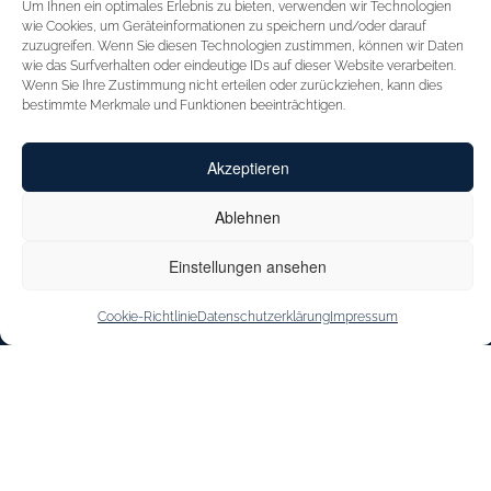
Um Ihnen ein optimales Erlebnis zu bieten, verwenden wir Technologien
STARTSEITE
FÜR HÄNDLER
wie Cookies, um Geräteinformationen zu speichern und/oder darauf
zuzugreifen. Wenn Sie diesen Technologien zustimmen, können wir Daten
INSPIRATION
MESSEN
wie das Surfverhalten oder eindeutige IDs auf dieser Website verarbeiten.
Wenn Sie Ihre Zustimmung nicht erteilen oder zurückziehen, kann dies
CAPRICE
VERTRETUNGEN
bestimmte Merkmale und Funktionen beeinträchtigen.
INNOVATION
KONTAKT
Akzeptieren
CAPRICE CARES
SHOE OUTLET
JOBS & KARRIERE
Ablehnen
STOREFINDER
Einstellungen ansehen
Cookie-Richtlinie
Datenschutzerklärung
Impressum
IMPRESSUM
DATENSCHUTZERKLÄRUNG
BARRIEREFREIHEITSERKLÄRUNG