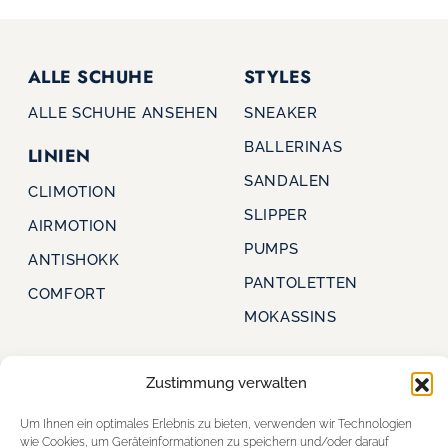
ALLE SCHUHE
STYLES
ALLE SCHUHE ANSEHEN
SNEAKER
BALLERINAS
LINIEN
SANDALEN
CLIMOTION
SLIPPER
AIRMOTION
PUMPS
ANTISHOKK
PANTOLETTEN
COMFORT
MOKASSINS
Zustimmung verwalten
CAPRICE
FÜR HÄNDLER
Um Ihnen ein optimales Erlebnis zu bieten, verwenden wir Technologien
STARTSEITE
FÜR HÄNDLER
wie Cookies, um Geräteinformationen zu speichern und/oder darauf