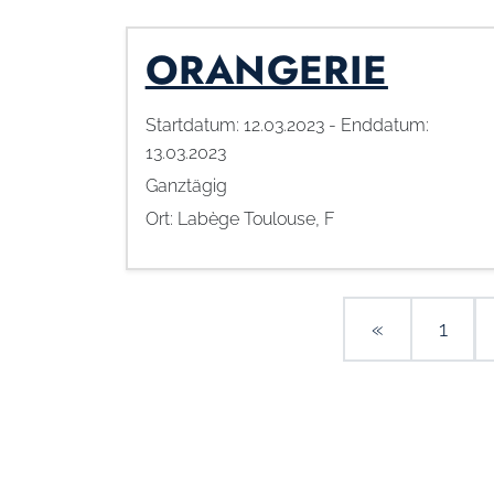
ORANGERIE
Startdatum:
12.03.2023
- Enddatum:
13.03.2023
Ganztägig
Ort:
Labège Toulouse, F
BEITRA
«
1