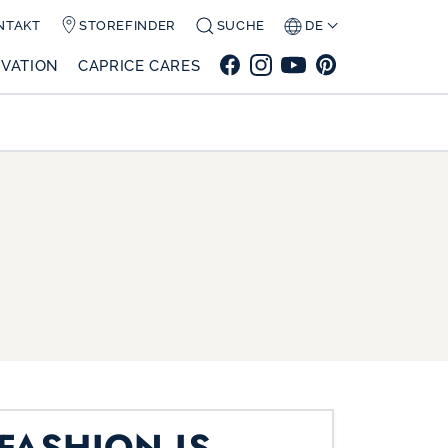
NTAKT
STOREFINDER
SUCHE
DE
VATION
CAPRICE CARES
FASHION IS…