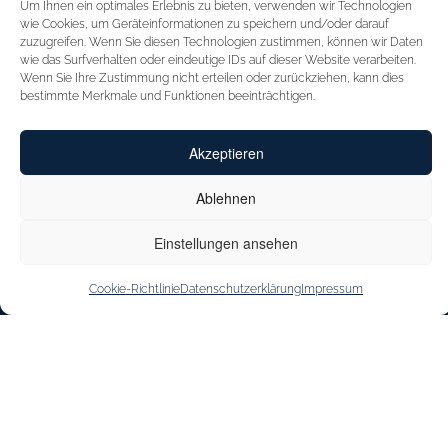
Um Ihnen ein optimales Erlebnis zu bieten, verwenden wir Technologien
STARTSEITE
FÜR HÄNDLER
wie Cookies, um Geräteinformationen zu speichern und/oder darauf
zuzugreifen. Wenn Sie diesen Technologien zustimmen, können wir Daten
INSPIRATION
MESSEN
wie das Surfverhalten oder eindeutige IDs auf dieser Website verarbeiten.
Wenn Sie Ihre Zustimmung nicht erteilen oder zurückziehen, kann dies
CAPRICE
VERTRETUNGEN
bestimmte Merkmale und Funktionen beeinträchtigen.
INNOVATION
KONTAKT
Akzeptieren
CAPRICE CARES
SHOE OUTLET
JOBS & KARRIERE
Ablehnen
STOREFINDER
Einstellungen ansehen
Cookie-Richtlinie
Datenschutzerklärung
Impressum
IMPRESSUM
DATENSCHUTZERKLÄRUNG
BARRIEREFREIHEITSERKLÄRUNG