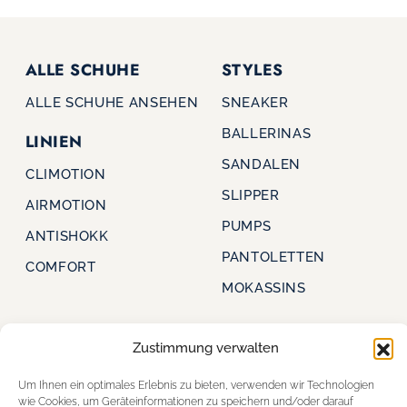
ALLE SCHUHE
STYLES
ALLE SCHUHE ANSEHEN
SNEAKER
BALLERINAS
LINIEN
SANDALEN
CLIMOTION
SLIPPER
AIRMOTION
PUMPS
ANTISHOKK
PANTOLETTEN
COMFORT
MOKASSINS
Zustimmung verwalten
CAPRICE
FÜR HÄNDLER
Um Ihnen ein optimales Erlebnis zu bieten, verwenden wir Technologien
STARTSEITE
FÜR HÄNDLER
wie Cookies, um Geräteinformationen zu speichern und/oder darauf