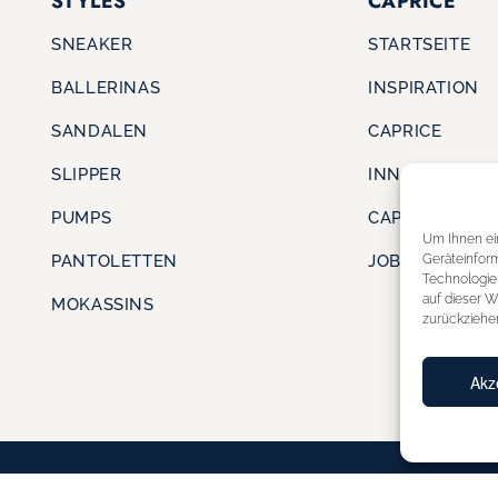
STYLES
CAPRICE
SNEAKER
STARTSEITE
BALLERINAS
INSPIRATION
SANDALEN
CAPRICE
SLIPPER
INNOVATION
PUMPS
CAPRICE CARE
Um Ihnen ei
Geräteinfor
PANTOLETTEN
JOBS & KARRI
Technologie
auf dieser W
MOKASSINS
zurückziehe
Akz
DATENSCHUTZERKLÄRUNG