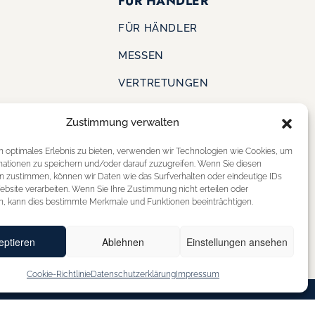
FÜR HÄNDLER
FÜR HÄNDLER
MESSEN
VERTRETUNGEN
Zustimmung verwalten
KONTAKT
S
n optimales Erlebnis zu bieten, verwenden wir Technologien wie Cookies, um
SHOE OUTLET
mationen zu speichern und/oder darauf zuzugreifen. Wenn Sie diesen
ERE
n zustimmen, können wir Daten wie das Surfverhalten oder eindeutige IDs
STOREFINDER
ebsite verarbeiten. Wenn Sie Ihre Zustimmung nicht erteilen oder
n, kann dies bestimmte Merkmale und Funktionen beeinträchtigen.
eptieren
Ablehnen
Einstellungen ansehen
Cookie-Richtlinie
Datenschutzerklärung
Impressum
BARRIEREFREIHEITSERKLÄRUNG