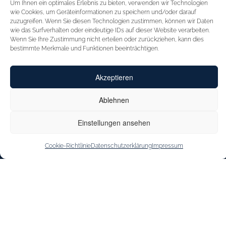
Um Ihnen ein optimales Erlebnis zu bieten, verwenden wir Technologien
STARTSEITE
FÜR HÄNDLER
wie Cookies, um Geräteinformationen zu speichern und/oder darauf
zuzugreifen. Wenn Sie diesen Technologien zustimmen, können wir Daten
INSPIRATION
MESSEN
wie das Surfverhalten oder eindeutige IDs auf dieser Website verarbeiten.
Wenn Sie Ihre Zustimmung nicht erteilen oder zurückziehen, kann dies
CAPRICE
VERTRETUNGEN
bestimmte Merkmale und Funktionen beeinträchtigen.
INNOVATION
KONTAKT
Akzeptieren
CAPRICE CARES
SHOE OUTLET
JOBS & KARRIERE
Ablehnen
STOREFINDER
Einstellungen ansehen
Cookie-Richtlinie
Datenschutzerklärung
Impressum
IMPRESSUM
DATENSCHUTZERKLÄRUNG
BARRIEREFREIHEITSERKLÄRUNG