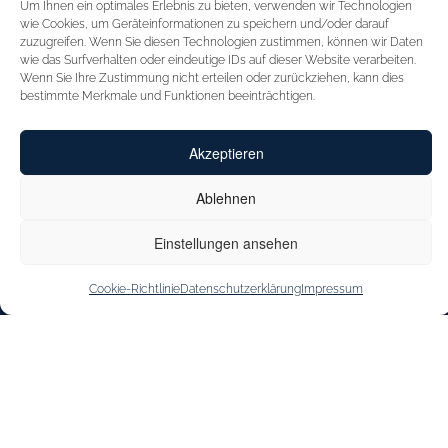
Um Ihnen ein optimales Erlebnis zu bieten, verwenden wir Technologien
STARTSEITE
FÜR HÄNDLER
wie Cookies, um Geräteinformationen zu speichern und/oder darauf
zuzugreifen. Wenn Sie diesen Technologien zustimmen, können wir Daten
INSPIRATION
MESSEN
wie das Surfverhalten oder eindeutige IDs auf dieser Website verarbeiten.
Wenn Sie Ihre Zustimmung nicht erteilen oder zurückziehen, kann dies
CAPRICE
VERTRETUNGEN
bestimmte Merkmale und Funktionen beeinträchtigen.
INNOVATION
KONTAKT
Akzeptieren
CAPRICE CARES
SHOE OUTLET
JOBS & KARRIERE
Ablehnen
STOREFINDER
Einstellungen ansehen
Cookie-Richtlinie
Datenschutzerklärung
Impressum
IMPRESSUM
DATENSCHUTZERKLÄRUNG
BARRIEREFREIHEITSERKLÄRUNG