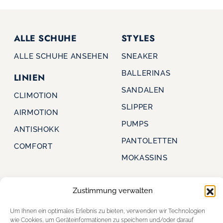
ALLE SCHUHE
STYLES
ALLE SCHUHE ANSEHEN
SNEAKER
BALLERINAS
LINIEN
SANDALEN
CLIMOTION
SLIPPER
AIRMOTION
PUMPS
ANTISHOKK
PANTOLETTEN
COMFORT
MOKASSINS
Zustimmung verwalten
CAPRICE
FÜR HÄNDLER
Um Ihnen ein optimales Erlebnis zu bieten, verwenden wir Technologien
STARTSEITE
FÜR HÄNDLER
wie Cookies, um Geräteinformationen zu speichern und/oder darauf