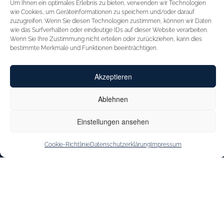
Um Ihnen ein optimales Erlebnis zu bieten, verwenden wir Technologien
STARTSEITE
FÜR HÄNDLER
wie Cookies, um Geräteinformationen zu speichern und/oder darauf
zuzugreifen. Wenn Sie diesen Technologien zustimmen, können wir Daten
INSPIRATION
MESSEN
wie das Surfverhalten oder eindeutige IDs auf dieser Website verarbeiten.
Wenn Sie Ihre Zustimmung nicht erteilen oder zurückziehen, kann dies
CAPRICE
VERTRETUNGEN
bestimmte Merkmale und Funktionen beeinträchtigen.
INNOVATION
KONTAKT
Akzeptieren
CAPRICE CARES
SHOE OUTLET
JOBS & KARRIERE
Ablehnen
STOREFINDER
Einstellungen ansehen
Cookie-Richtlinie
Datenschutzerklärung
Impressum
IMPRESSUM
DATENSCHUTZERKLÄRUNG
BARRIEREFREIHEITSERKLÄRUNG