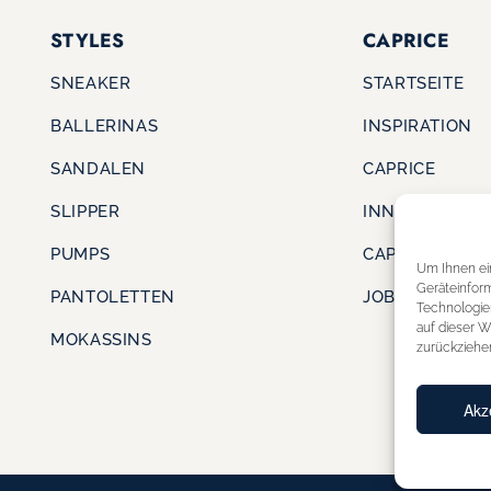
STYLES
CAPRICE
SNEAKER
STARTSEITE
BALLERINAS
INSPIRATION
SANDALEN
CAPRICE
SLIPPER
INNOVATION
PUMPS
CAPRICE CARE
Um Ihnen ei
Geräteinfor
PANTOLETTEN
JOBS & KARRI
Technologie
auf dieser W
MOKASSINS
zurückziehe
Akz