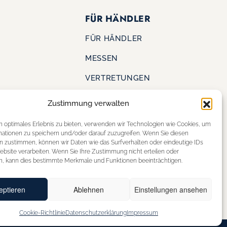
FÜR HÄNDLER
FÜR HÄNDLER
MESSEN
VERTRETUNGEN
Zustimmung verwalten
KONTAKT
S
n optimales Erlebnis zu bieten, verwenden wir Technologien wie Cookies, um
SHOE OUTLET
mationen zu speichern und/oder darauf zuzugreifen. Wenn Sie diesen
ERE
n zustimmen, können wir Daten wie das Surfverhalten oder eindeutige IDs
STOREFINDER
ebsite verarbeiten. Wenn Sie Ihre Zustimmung nicht erteilen oder
n, kann dies bestimmte Merkmale und Funktionen beeinträchtigen.
eptieren
Ablehnen
Einstellungen ansehen
Cookie-Richtlinie
Datenschutzerklärung
Impressum