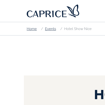
Home
Events
Hotel Show Nice
H