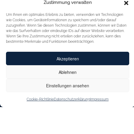
Zustimmung verwalten
CAPRICE
FÜR HÄNDLER
Um Ihnen ein optimales Erlebnis zu bieten, verwenden wir Technologien
STARTSEITE
wie Cookies, um Geräteinformationen zu speichern und/oder darauf
FÜR HÄNDLER
zuzugreifen. Wenn Sie diesen Technologien zustimmen, können wir Daten
INSPIRATION
MESSEN
wie das Surfverhalten oder eindeutige IDs auf dieser Website verarbeiten.
Wenn Sie Ihre Zustimmung nicht erteilen oder zurückziehen, kann dies
CAPRICE
VERTRETUNGEN
bestimmte Merkmale und Funktionen beeinträchtigen.
INNOVATION
Akzeptieren
KONTAKT
CAPRICE CARES
SHOE OUTLET
JOBS & KARRIERE
Ablehnen
STOREFINDER
Einstellungen ansehen
Cookie-Richtlinie
Datenschutzerklärung
Impressum
IMPRESSUM
DATENSCHUTZERKLÄRUNG