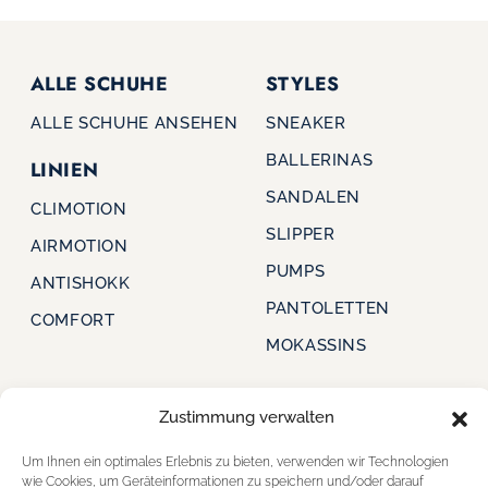
ALLE SCHUHE
STYLES
ALLE SCHUHE ANSEHEN
SNEAKER
BALLERINAS
LINIEN
SANDALEN
CLIMOTION
SLIPPER
AIRMOTION
PUMPS
ANTISHOKK
PANTOLETTEN
COMFORT
MOKASSINS
Zustimmung verwalten
CAPRICE
FÜR HÄNDLER
Um Ihnen ein optimales Erlebnis zu bieten, verwenden wir Technologien
STARTSEITE
FÜR HÄNDLER
wie Cookies, um Geräteinformationen zu speichern und/oder darauf