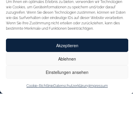
Um Ihnen ein optimales Erlebnis zu bieten, verwenden wir Technologien
STARTSEITE
FÜR HÄNDLER
wie Cookies, um Geräteinformationen zu speichern und/oder darauf
zuzugreifen. Wenn Sie diesen Technologien zustimmen, können wir Daten
INSPIRATION
MESSEN
wie das Surfverhalten oder eindeutige IDs auf dieser Website verarbeiten.
Wenn Sie Ihre Zustimmung nicht erteilen oder zurückziehen, kann dies
CAPRICE
VERTRETUNGEN
bestimmte Merkmale und Funktionen beeinträchtigen.
INNOVATION
KONTAKT
Akzeptieren
CAPRICE CARES
SHOE OUTLET
JOBS & KARRIERE
Ablehnen
STOREFINDER
Einstellungen ansehen
Cookie-Richtlinie
Datenschutzerklärung
Impressum
IMPRESSUM
DATENSCHUTZERKLÄRUNG
BARRIEREFREIHEITSERKLÄRUNG