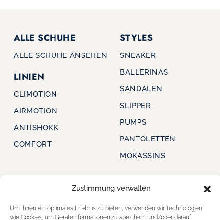
ALLE SCHUHE
STYLES
ALLE SCHUHE ANSEHEN
SNEAKER
BALLERINAS
LINIEN
SANDALEN
CLIMOTION
SLIPPER
AIRMOTION
PUMPS
ANTISHOKK
PANTOLETTEN
COMFORT
MOKASSINS
Zustimmung verwalten
CAPRICE
FÜR HÄNDLER
Um Ihnen ein optimales Erlebnis zu bieten, verwenden wir Technologien
STARTSEITE
FÜR HÄNDLER
wie Cookies, um Geräteinformationen zu speichern und/oder darauf