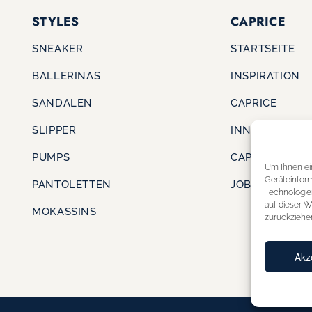
STYLES
CAPRICE
SNEAKER
STARTSEITE
BALLERINAS
INSPIRATION
SANDALEN
CAPRICE
SLIPPER
INNOVATION
PUMPS
CAPRICE CARE
Um Ihnen ei
Geräteinfor
PANTOLETTEN
JOBS & KARRI
Technologie
auf dieser W
MOKASSINS
zurückziehe
Akz