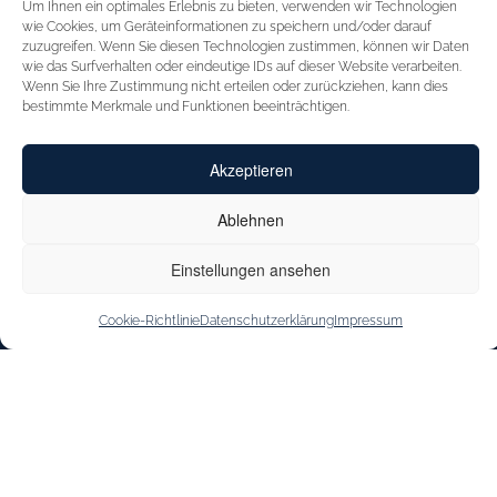
Um Ihnen ein optimales Erlebnis zu bieten, verwenden wir Technologien
STARTSEITE
FÜR HÄNDLER
wie Cookies, um Geräteinformationen zu speichern und/oder darauf
zuzugreifen. Wenn Sie diesen Technologien zustimmen, können wir Daten
INSPIRATION
MESSEN
wie das Surfverhalten oder eindeutige IDs auf dieser Website verarbeiten.
Wenn Sie Ihre Zustimmung nicht erteilen oder zurückziehen, kann dies
CAPRICE
VERTRETUNGEN
bestimmte Merkmale und Funktionen beeinträchtigen.
INNOVATION
KONTAKT
Akzeptieren
CAPRICE CARES
SHOE OUTLET
JOBS & KARRIERE
Ablehnen
STOREFINDER
Einstellungen ansehen
Cookie-Richtlinie
Datenschutzerklärung
Impressum
IMPRESSUM
DATENSCHUTZERKLÄRUNG
BARRIEREFREIHEITSERKLÄRUNG