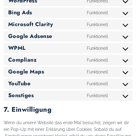
WordPress
Funktionell
Consent to 
Bing Ads
Funktionell
Consent to 
Microsoft Clarity
Funktionell
Consent to s
Google Adsense
Funktionell
Consent to 
WPML
Funktionell
Consent to 
Complianz
Funktionell
Consent to 
Google Maps
Funktionell
Consent to 
YouTube
Funktionell
Consent to 
Sonstiges
Funktionell
Consent to 
7. Einwilligung
Wenn du unsere Website das erste Mal besuchst, zeigen wir dir
ein Pop-Up mit einer Erklärung über Cookies. Sobald du auf
„Einstellungen speichern“ klickst, gibst du uns deine Einwilligung